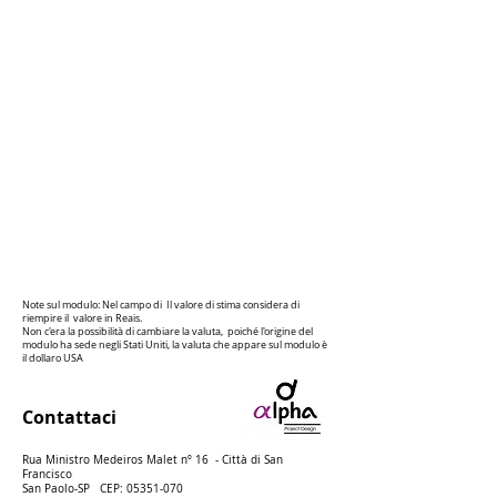
Note sul modulo: Nel campo di
Il valore di stima considera di
riempire il
valore in Reais.
Non c'era la possibilità di cambiare la valuta,
poiché l'origine del
modulo ha sede negli Stati Uniti, la valuta che appare sul modulo è
il dollaro USA
Contattaci
Rua Ministro Medeiros Malet nº 16
- Città di San
Francisco
San Paolo-SP
CEP:
05351-070