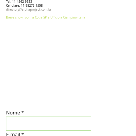
Tel:
11 4562-9633
Cellulare:
11 98273-1558
directory@alphaproject.com.br
Breve show room a Cotia-SP e Ufficio a Ciampino-Italia
Nome
E-mail